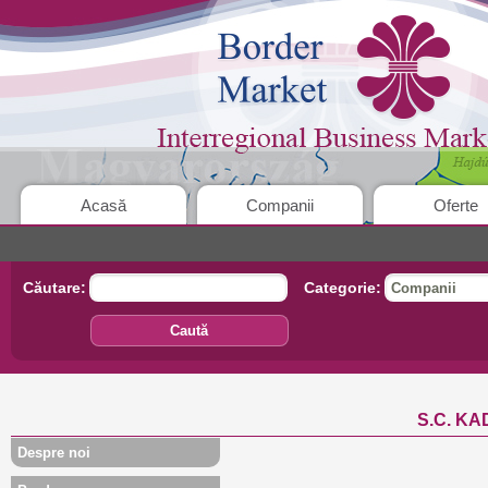
Acasă
Companii
Oferte
Căutare:
Categorie:
Companii
Caută
S.C. KA
Despre noi