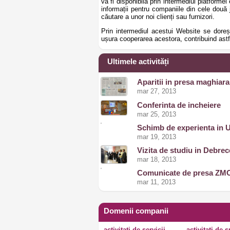
va fi disponibilă prin intermediul platf
informații pentru companiile din cele două 
căutare a unor noi clienți sau furnizori.
Prin intermediul acestui Website se doreș
ușura cooperarea acestora, contribuind astfe
Ultimele activități
Aparitii in presa maghiara
mar 27, 2013
Conferinta de incheiere
mar 25, 2013
Schimb de experienta in 
mar 19, 2013
Vizita de studiu in Debrec
mar 18, 2013
Comunicate de presa ZMO
mar 11, 2013
Domenii companii
activitati de servicii
activitati de 