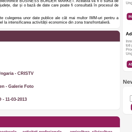
ormei electronice BUSINESS BORDER MARKET. Aceasta va fi o sursă de
Ung
județe, dar și o bază de date care poate fi consultată în procesul de
I
te culegerea unor date publice ale cât mai multor IMM-uri pentru a
l la intensificarea activității economice din zona transfrontalieră.
Ada
Inr
toti
Pro
Ung
A
Ungaria - CRISTV
New
en - Galerie Foto
I
 - 11-03-2013
spectacole,
activitati profesionale,
agricultura, silvicultura