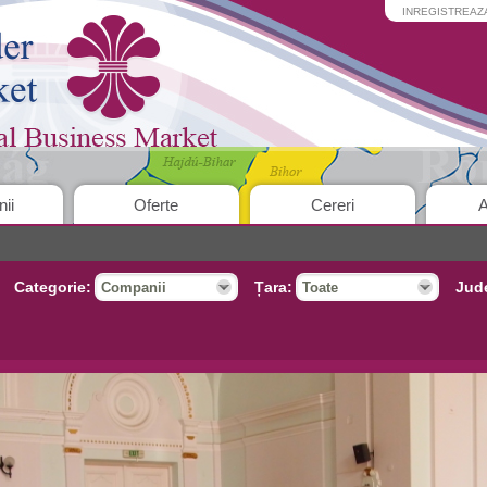
INREGISTREAZ
ii
Oferte
Cereri
A
Categorie:
Țara:
Jud
Companii
Toate