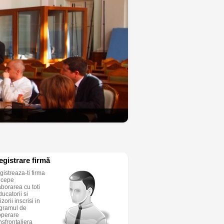
egistrare firmă
gistreaza-ti firma
incepe
aborarea cu toti
ucatorii si
izorii inscrisi in
gramul de
perare
nsfrontaliera