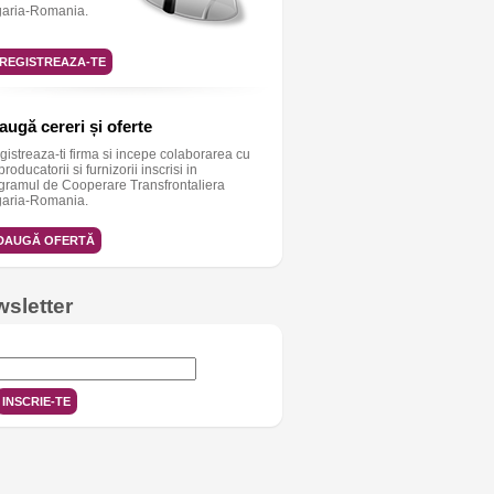
aria-Romania.
NREGISTREAZA-TE
ugă cereri și oferte
egistreaza-ti firma si incepe colaborarea cu
 producatorii si furnizorii inscrisi in
gramul de Cooperare Transfrontaliera
aria-Romania.
DAUGĂ OFERTĂ
sletter
ntrodu adresa aici:
INSCRIE-TE