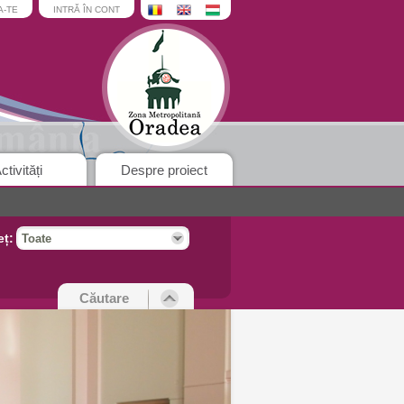
A-TE
INTRĂ ÎN CONT
ctivități
Despre proiect
eț:
Toate
Căutare