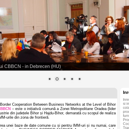
ului CBBCN - in Debrecen (HU)
Inr
Inre
si 
s-Border Cooperation Between Business Networks at the Level of Bihor
col
CBBCN
– este o inițiativă comună a Zonei Metropolitane Oradea (lider
prod
ustrie din județele Bihor și Hajdu-Bihor, demarată cu scopul de realiza
furn
MM-urile din zona de frontieră.
Pro
Coo
zarea unei baze de date comune cu și pentru IMM-uri și nu numai, care
Tra