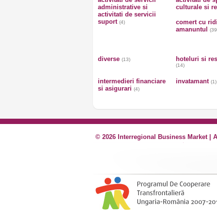
administrative si
culturale si r
activitati de servicii
suport
comert cu rid
(4)
amanuntul
(39
diverse
hoteluri si re
(13)
(14)
intermedieri financiare
invatamant
(1)
si asigurari
(4)
© 2026 Interregional Business Market | 