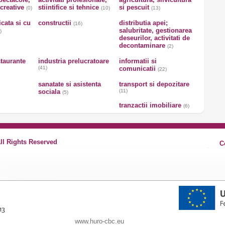
ecreative
stiintifice si tehnice
si pescuit
(0)
(10)
(13)
icata si cu
constructii
distributia apei;
(16)
salubritate, gestionarea
)
deseurilor, activitati de
decontaminare
(2)
staurante
industria prelucratoare
informatii si
(41)
comunicatii
(22)
sanatate si asistenta
transport si depozitare
sociala
(11)
(5)
tranzactii imobiliare
(6)
All Rights Reserved
C
www.huro-cbc.eu