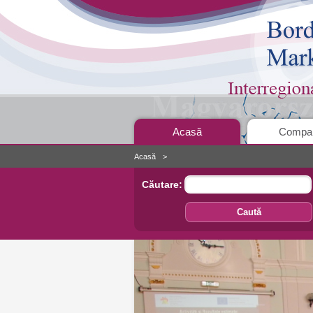
Acasă
Compan
Acasă
Căutare:
Caută