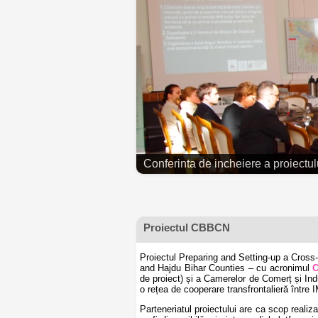
Conferinta de incheiere a proiect
Proiectul CBBCN
Proiectul Preparing and Setting-up a Cros
and Hajdu Bihar Counties – cu acronimul
de proiect) și a Camerelor de Comerț și Ind
o rețea de cooperare transfrontalieră între I
Parteneriatul proiectului are ca scop reali