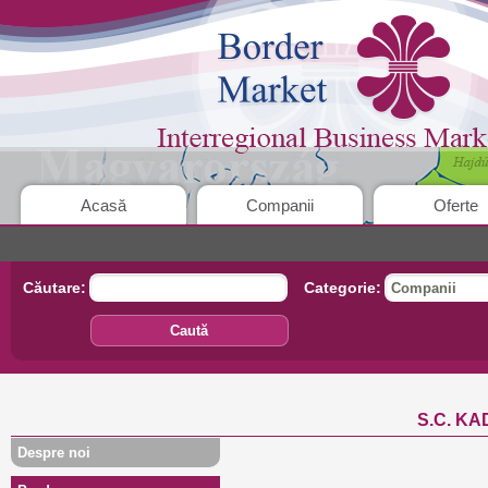
Acasă
Companii
Oferte
Căutare:
Categorie:
Companii
Caută
S.C. KA
Despre noi