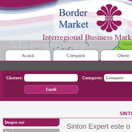
Acasă
Companii
Oferte
Căutare:
Categorie:
Companii
Caută
SINT
Despre noi
Sinton Expert este o 