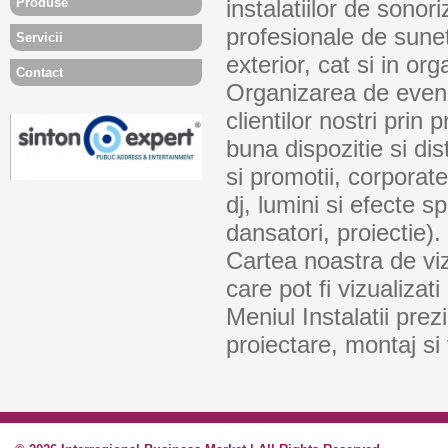
Produse
instalatiilor de sono
profesionale de sunet 
Servicii
exterior, cat si in o
Contact
Organizarea de eveni
clientilor nostri prin 
buna dispozitie si di
si promotii, corporate
dj, lumini si efecte s
dansatori, proiectie).
Cartea noastra de vizi
care pot fi vizualizat
Meniul Instalatii prez
proiectare, montaj si